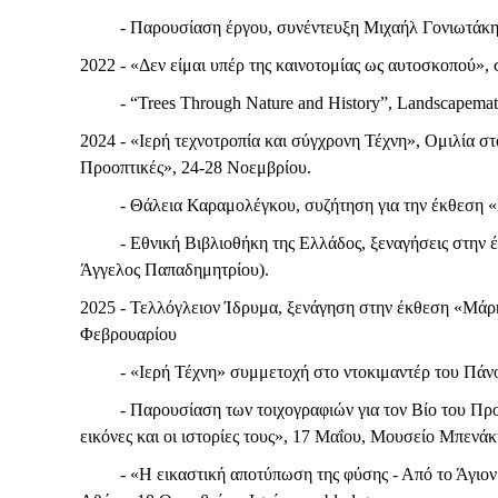
- Παρουσίαση έργου, συνέντευξη Μιχαήλ Γονιωτάκης, 
2022 - «Δεν είμαι υπέρ της καινοτομίας ως αυτοσκοπού»,
- “Trees Through Nature and History”, Landscapematte
2024 - «Ιερή τεχνοτροπία και σύγχρονη Τέχνη», Ομιλία 
Προοπτικές», 24-28 Νοεμβρίου.
- Θάλεια Καραμολέγκου, συζήτηση για την έκθεση «Μ
- Εθνική Βιβλιοθήκη της Ελλάδος, ξεναγήσεις στην έκ
Άγγελος Παπαδημητρίου).
2025 - Τελλόγλειον Ίδρυμα, ξενάγηση στην έκθεση «Μάρκ
Φεβρουαρίου
- «Ιερή Τέχνη» συμμετοχή στο ντοκιμαντέρ του Πάνου 
- Παρουσίαση των τοιχογραφιών για τον Βίο του Προφή
εικόνες και οι ιστορίες τους», 17 Μαΐου, Μουσείο Μπενά
- «Η εικαστική αποτύπωση της φύσης - Από το Άγιον Όρ