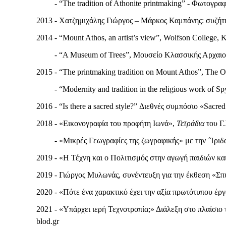
- “The tradition of Athonite printmaking” - Φωτογραφί
2013 - Χατζημιχάλης Γιώργος – Μάρκος Καμπάνης: συζήτη
2014 - “Mount Athos, an artist’s view”, Wolfson College, 
- “A Museum of Trees”, Μουσείο Κλασσικής Αρχαιολο
2015 - “The printmaking tradition on Mount Athos”, The O
- “Modernity and tradition in the religious work of Spy
2016 - “Is there a sacred style?” Διεθνές συμπόσιο «Sacred
2018 - «Εικονογραφία του προφήτη Ιωνά»,
Τετράδια
του Γ.
- «Μικρές Γεωγραφίες της ζωγραφικής» με την ΄Ίριδα
2019 - «Η Τέχνη και ο Πολιτισμός στην αγωγή παιδιών κα
2019 - Γιώργος Μυλωνάς, συνέντευξη για την έκθεση «Σπ
2020 - «Πότε ένα χαρακτικό έχει την αξία πρωτότυπου έργ
2021 - «Υπάρχει ιερή Τεχνοτροπία;» Διάλεξη στο πλαίσιο 
blod.gr