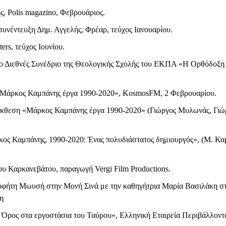
Polis magazino, Φεβρουάριος.
 συνέντευξη Δημ. Αγγελής, Φρέαρ, τεύχος Ιανουαρίου.
rs, τεύχος Ιουνίου.
στο Διεθνές Συνέδριο της Θεολογικής Σχολής του ΕΚΠΑ «Η Ορθόδοξη
άρκος Καμπάνης έργα 1990-2020», KosmosFM, 2 Φεβρουαρίου.
θεση «Μάρκος Καμπάνης έργα 1990-2020» (Γιώργος Μυλωνάς, Γιώρ
ος Καμπάνης, 1990-2020: Ένας πολυδιάστατος δημιουργός», (Μ. Καμπ
Καρκανεβάτου, παραγωγή Vergi Film Productions.
τη Μωυσή στην Μονή Σινά με την καθηγήτρια Μαρία Βασιλάκη στην
κη
ος στα εργοστάσια του Ταύρου», Ελληνική Εταιρεία Περιβάλλοντος 