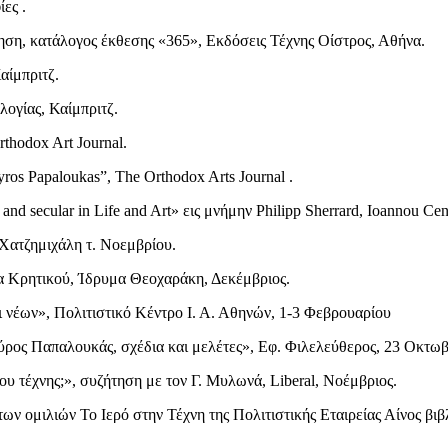
ες .
ση, κατάλογος έκθεσης «365», Εκδόσεις Τέχνης Οίστρος, Αθήνα.
Καίμπριτζ.
γίας, Καίμπριτζ.
rthodox Art Journal.
ros Papaloukas”, The Orthodox Arts Journal .
 and secular in Life and Art» εις μνήμην Philipp Sherrard, Ioannou Ce
Χατζημιχάλη τ. Νοεμβρίου.
 Κρητικού, Ίδρυμα Θεοχαράκη, Δεκέμβριος.
ι νέων», Πολιτιστικό Κέντρο Ι. Α. Αθηνών, 1-3 Φεβρουαρίου
ύρος Παπαλουκάς, σχέδια και μελέτες», Εφ. Φιλελεύθερος, 23 Οκτωβ
ου τέχνης;», συζήτηση με τον Γ. Μυλωνά, Liberal, Νοέμβριος.
των ομιλιών Το Ιερό στην Τέχνη της Πολιτιστικής Εταιρείας Αίνος βι