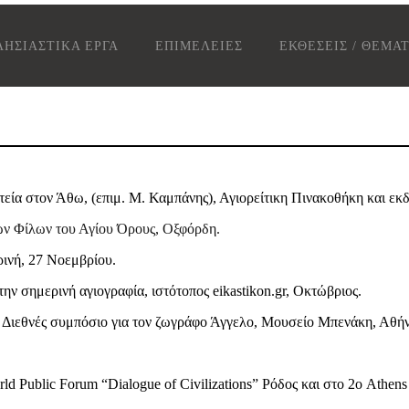
ΗΣΙΑΣΤΙΚΑ ΕΡΓΑ
ΕΠΙΜΕΛΕΙΕΣ
ΕΚΘΕΣΕΙΣ / ΘΕΜΑ
ία στον Άθω, (επιμ. Μ. Καμπάνης), Αγιορείτικη Πινακοθήκη και εκδ
των Φίλων του Αγίου Όρους, Οξφόρδη.
νή, 27 Νοεμβρίου.
 σημερινή αγιογραφία, ιστότοπος eikastikon.gr, Οκτώβριος.
, Διεθνές συμπόσιο για τον ζωγράφο Άγγελο, Μουσείο Μπενάκη, Αθήν
rld Public Forum “Dialogue of Civilizations” Ρόδος και στο 2ο Athens